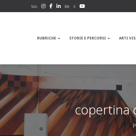
Sito
Bē
X
RUBRICHE
STORIE E PERCORSI
ARTI VIS
copertina
P