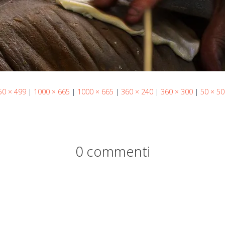
50 × 499
|
1000 × 665
|
1000 × 665
|
360 × 240
|
360 × 300
|
50 × 50
0 commenti