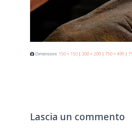
Dimensioni:
150 × 150
|
300 × 200
|
750 × 499
|
7
Lascia un commento