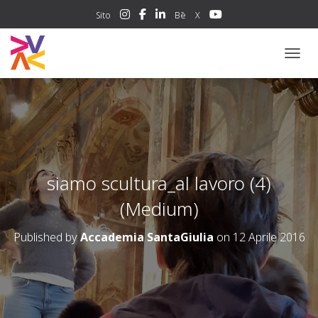
Sito
Bē
X
NAVIG
siamo scultura_al lavoro (4)
(Medium)
Published by
Accademia SantaGiulia
on
12 Aprile 2016