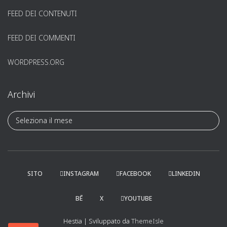
FEED DEI CONTENUTI
FEED DEI COMMENTI
WORDPRESS.ORG
Archivi
A
r
c
h
i
v
SITO
INSTAGRAM
FACEBOOK
LINKEDIN
i
BĒ
X
YOUTUBE
Hestia | Sviluppato da
ThemeIsle