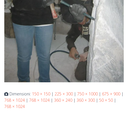
Dimensioni:
150 × 150
|
225 × 300
|
750 × 1000
|
675 × 900
|
768 × 1024
|
768 × 1024
|
360 × 240
|
360 × 300
|
50 × 50
|
768 × 1024