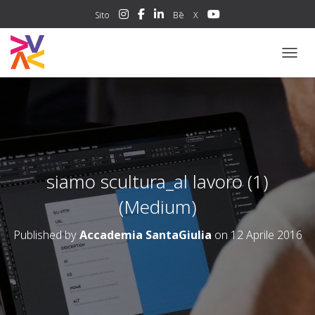
Sito
Bē
X
NAVIG
siamo scultura_al lavoro (1)
(Medium)
Published by
Accademia SantaGiulia
on
12 Aprile 2016