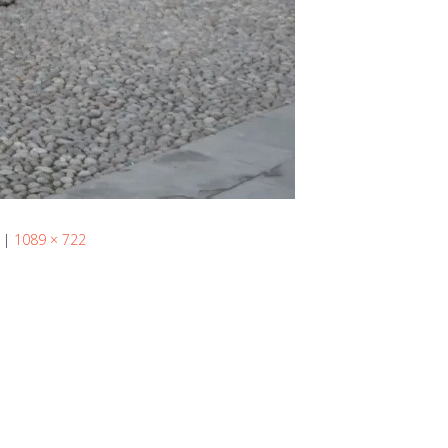
|
1089 × 722