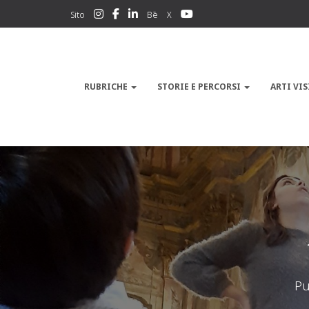
Sito
Bē
X
RUBRICHE
STORIE E PERCORSI
ARTI VIS
Pu