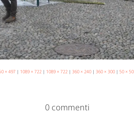
50 × 497
|
1089 × 722
|
1089 × 722
|
360 × 240
|
360 × 300
|
50 × 50
0 commenti