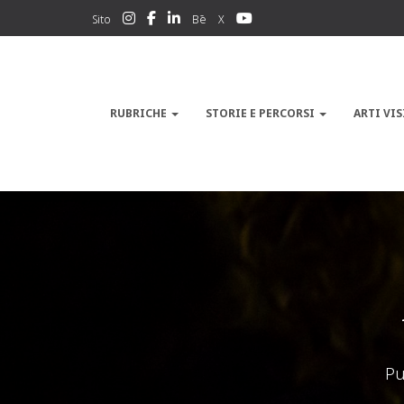
Sito
Bē
X
RUBRICHE
STORIE E PERCORSI
ARTI VIS
Pu