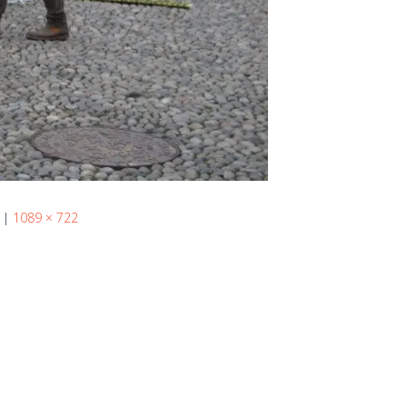
|
1089 × 722