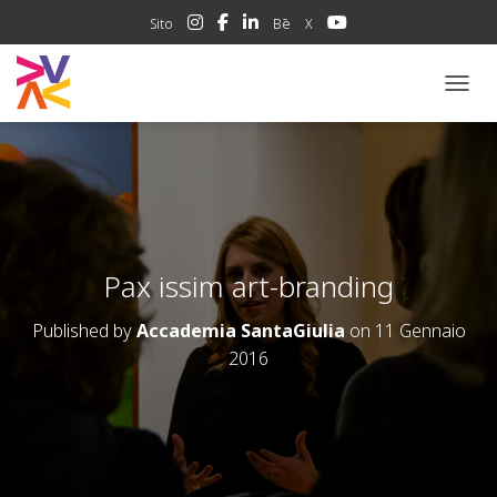
Sito
Bē
X
NAVIG
Pax issim art-branding
Published by
Accademia SantaGiulia
on
11 Gennaio
2016