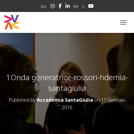
Sito
Bē
X
NAVIG
1Onda generatrice-rossori-hdemia-
santagiulia
Published by
Accademia SantaGiulia
on
11 Gennaio
2016