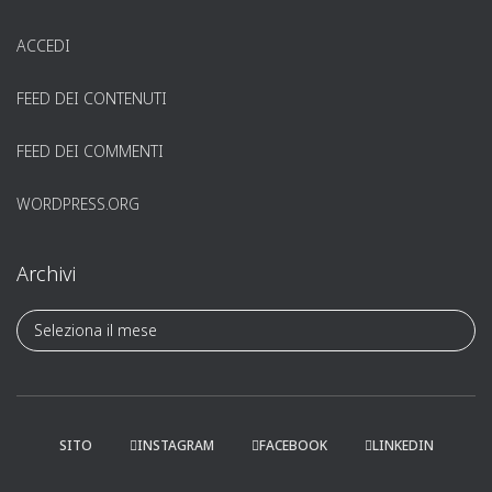
ACCEDI
FEED DEI CONTENUTI
FEED DEI COMMENTI
WORDPRESS.ORG
Archivi
A
r
c
h
i
v
SITO
INSTAGRAM
FACEBOOK
LINKEDIN
i