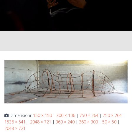
Dimensioni:
150 × 150
|
300 × 106
|
750 × 264
|
750 × 264
|
1536 × 541
|
2048 × 721
|
360 × 240
|
360 × 300
|
50 × 50
|
2048 × 721