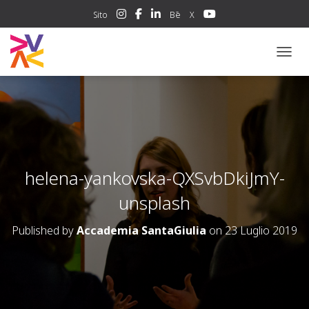
Sito
Bē
X
NAVIG
helena-yankovska-QXSvbDkiJmY-
unsplash
Published by
Accademia SantaGiulia
on
23 Luglio 2019