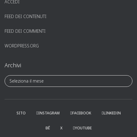
ACCEDI
FEED DEI CONTENUTI
FEED DEI COMMENTI
WORDPRESS.ORG
Archivi
A
r
c
h
i
v
SITO
INSTAGRAM
FACEBOOK
LINKEDIN
i
BĒ
X
YOUTUBE