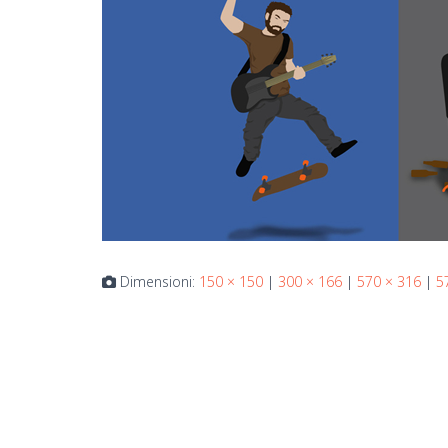
Dimensioni:
150 × 150
|
300 × 166
|
570 × 316
|
5