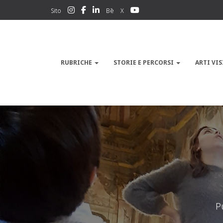
Sito
Bē
X
RUBRICHE
STORIE E PERCORSI
ARTI VIS
P