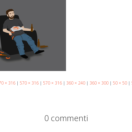
70 × 316
|
570 × 316
|
570 × 316
|
360 × 240
|
360 × 300
|
50 × 50
|
0 commenti