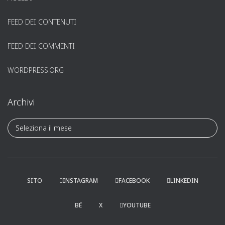
FEED DEI CONTENUTI
FEED DEI COMMENTI
WORDPRESS.ORG
Archivi
A
r
c
h
i
v
SITO
INSTAGRAM
FACEBOOK
LINKEDIN
i
BĒ
X
YOUTUBE