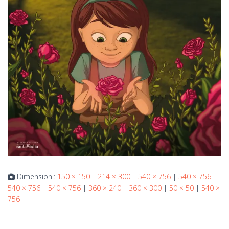
Dimensioni:
150 × 150
|
214 × 300
|
540 × 756
|
540 × 756
|
540 × 756
|
540 × 756
|
360 × 240
|
360 × 300
|
50 × 50
|
540 ×
756