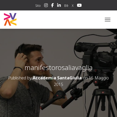
Sito
Bē
X
NAVIG
manifestorosaliavaglia
Published by
Accademia SantaGiulia
on
15 Maggio
2015