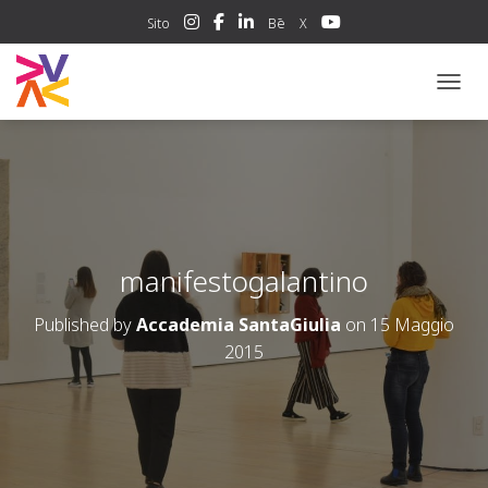
Sito
Bē
X
NAVIG
manifestogalantino
Published by
Accademia SantaGiulia
on
15 Maggio
2015