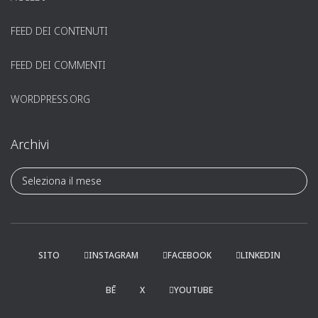
FEED DEI CONTENUTI
FEED DEI COMMENTI
WORDPRESS.ORG
Archivi
A
r
c
h
i
v
SITO
INSTAGRAM
FACEBOOK
LINKEDIN
i
BĒ
X
YOUTUBE