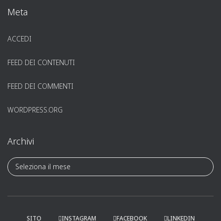
Meta
ACCEDI
FEED DEI CONTENUTI
FEED DEI COMMENTI
WORDPRESS.ORG
Archivi
A
r
c
h
i
v
SITO
INSTAGRAM
FACEBOOK
LINKEDIN