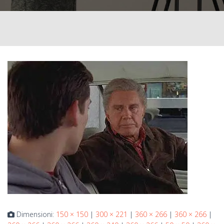
Dimensioni:
150 × 150
|
300 × 221
|
360 × 266
|
360 × 266
|