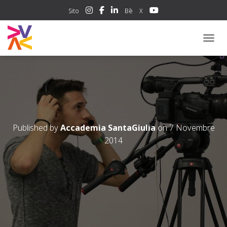
Sito
Bē
X
NAVIG
Published by
Accademia SantaGiulia
on
7 Novembre
2014