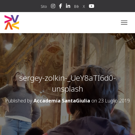
Sito
Bē
X
NAVIG
sergey-zolkin-_UeY8aTI6d0-
unsplash
Published by
Accademia SantaGiulia
on
23 Luglio 2019