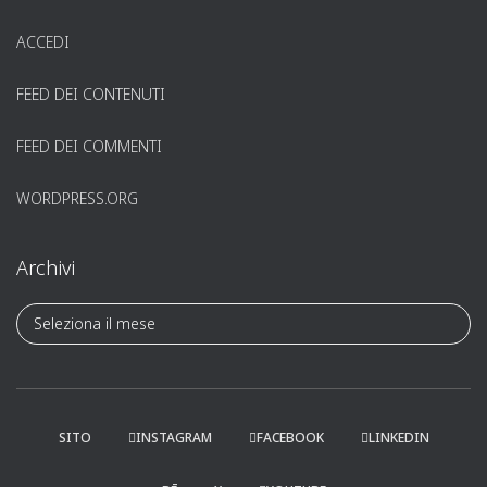
ACCEDI
FEED DEI CONTENUTI
FEED DEI COMMENTI
WORDPRESS.ORG
Archivi
A
r
c
h
i
v
SITO
INSTAGRAM
FACEBOOK
LINKEDIN
i