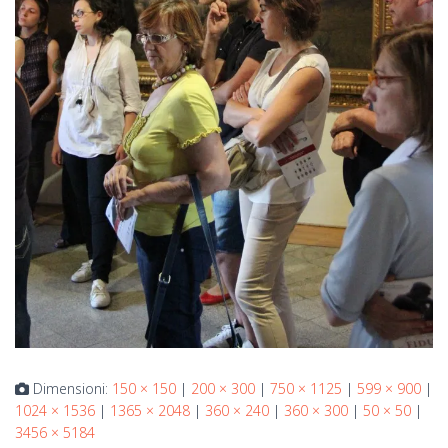
Dimensioni:
150 × 150
|
200 × 300
|
750 × 1125
|
599 × 900
|
1024 × 1536
|
1365 × 2048
|
360 × 240
|
360 × 300
|
50 × 50
|
3456 × 5184