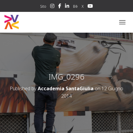
Sito
Bē
X
NAVIG
IMG_0296
Published by
Accademia SantaGiulia
on
12 Giugno
2014