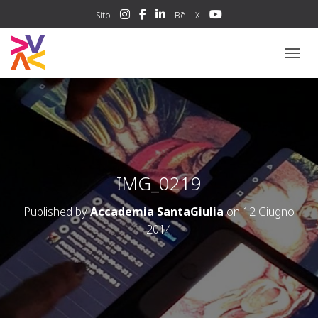
Sito
Bē
X
NAVIG
IMG_0219
Published by
Accademia SantaGiulia
on
12 Giugno
2014