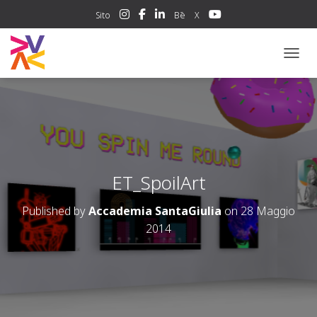
Sito
Bē
X
NAVIG
ET_SpoilArt
Published by
Accademia SantaGiulia
on
28 Maggio
2014