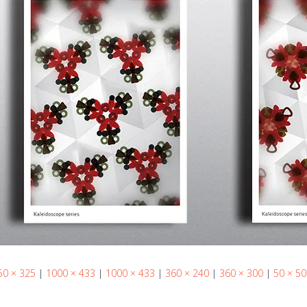
50 × 325
|
1000 × 433
|
1000 × 433
|
360 × 240
|
360 × 300
|
50 × 50