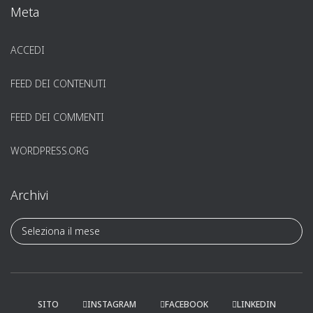
Meta
ACCEDI
FEED DEI CONTENUTI
FEED DEI COMMENTI
WORDPRESS.ORG
Archivi
A
r
c
h
i
v
SITO
INSTAGRAM
FACEBOOK
LINKEDIN