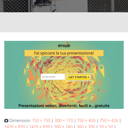
Dimensioni:
150 × 150
|
300 × 170
|
750 × 426
|
750 × 426
|
1476 × 839
|
1476 × 839
|
360 × 240
|
360 × 300
|
50 × 50
|