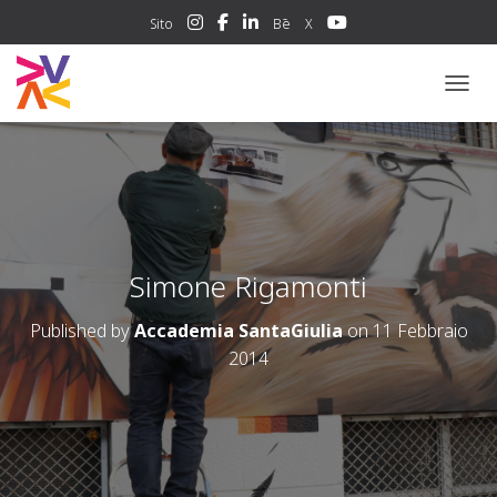
Sito
Bē
X
NAVIG
Simone Rigamonti
Published by
Accademia SantaGiulia
on
11 Febbraio
2014