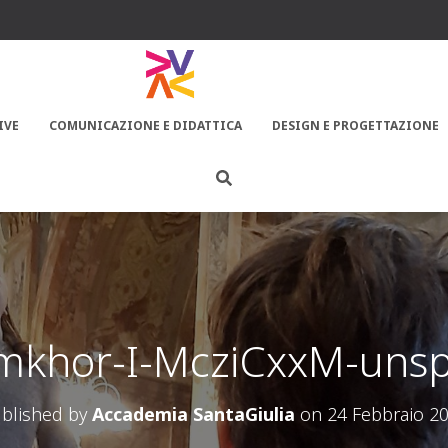
IVE
COMUNICAZIONE E DIDATTICA
DESIGN E PROGETTAZIONE
mkhor-I-McziCxxM-unsp
blished by
Accademia SantaGiulia
on
24 Febbraio 2