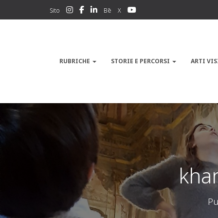
Sito
Bē
X
RUBRICHE
STORIE E PERCORSI
ARTI VIS
kha
Pu