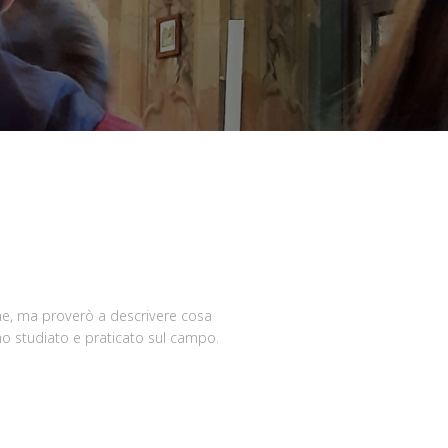
ne, ma proverò a descrivere cosa
ho studiato e praticato sul campo.