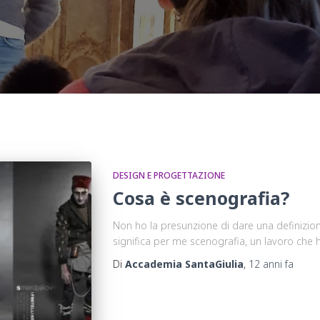
DESIGN E PROGETTAZIONE
Cosa è scenografia?
Non ho la presunzione di dare una definizio
significa per me scenografia, un lavoro che 
Di
Accademia SantaGiulia
,
12 anni
fa