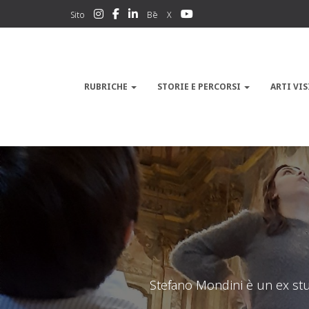
Sito
Bē
X
RUBRICHE
STORIE E PERCORSI
ARTI VIS
Stefano Mondini è un ex stu