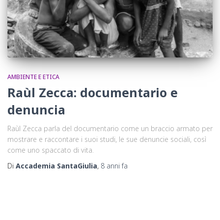
AMBIENTE E ETICA
Raùl Zecca: documentario e
denuncia
Raùl Zecca parla del documentario come un braccio armato per
mostrare e raccontare i suoi studi, le sue denuncie sociali, così
come uno spaccato di vita.
Di
Accademia SantaGiulia
,
8 anni
fa