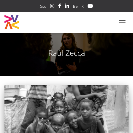
Sito
Bē
X
NAVIG
Raùl Zecca