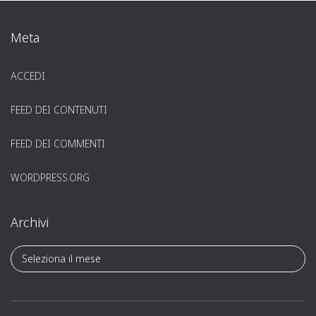
Meta
ACCEDI
FEED DEI CONTENUTI
FEED DEI COMMENTI
WORDPRESS.ORG
Archivi
A
r
c
h
i