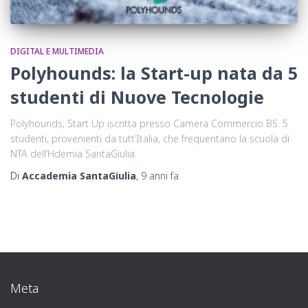
DIGITAL E MULTIMEDIA
Polyhounds: la Start-up nata da 5
studenti di Nuove Tecnologie
Polyhounds, Start Up iscritta presso Camera Commercio BS. 5
studenti, provenienti da tutt’Italia, che frequentano la scuola di
NTA dell’Hdemia SantaGiulia.
Di
Accademia SantaGiulia
,
9 anni
fa
Meta