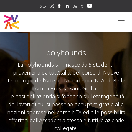
Sito
Bē
X
NAVIG
polyhounds
La Polyhounds s.r.l. nasce da 5 studenti,
provenienti da tutt’Italia, del corso di Nuove
Tecnologie dell’Arte dell’Accademia (NTA) di Belle
Arti di Brescia SantaGiulia.
Le basi dell’azienda si fondano sull’eterogeneità
dei lavori di cui si possono occupare grazie alle
nozioni apprese nel corso NTA ed alle possibilità
offerteci dall’Accademia stessa e tutti le aziende
collegate.