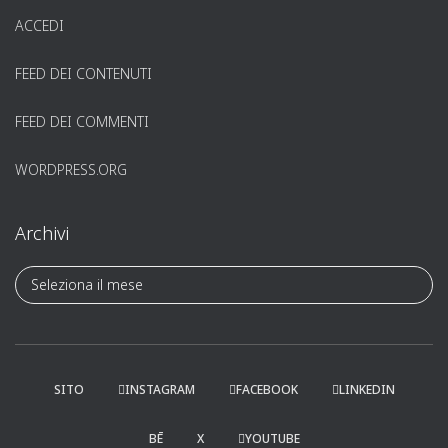
ACCEDI
FEED DEI CONTENUTI
FEED DEI COMMENTI
WORDPRESS.ORG
Archivi
A
r
c
h
i
v
SITO
INSTAGRAM
FACEBOOK
LINKEDIN
i
BĒ
X
YOUTUBE