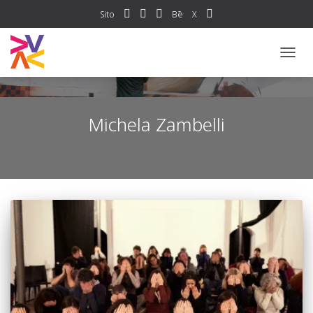
Sito
Bē
X
NAVI
TOGG
Michela Zambelli