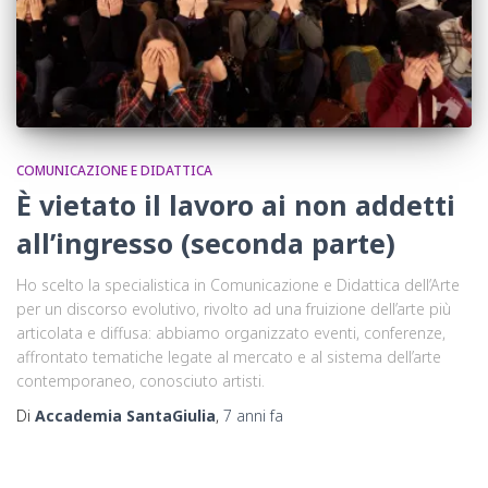
COMUNICAZIONE E DIDATTICA
È vietato il lavoro ai non addetti
all’ingresso (seconda parte)
Ho scelto la specialistica in Comunicazione e Didattica dell’Arte
per un discorso evolutivo, rivolto ad una fruizione dell’arte più
articolata e diffusa: abbiamo organizzato eventi, conferenze,
affrontato tematiche legate al mercato e al sistema dell’arte
contemporaneo, conosciuto artisti.
Di
Accademia SantaGiulia
,
7 anni
fa