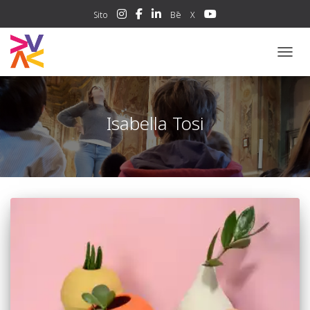
Sito
Bē
X
NAVIG
Isabella Tosi