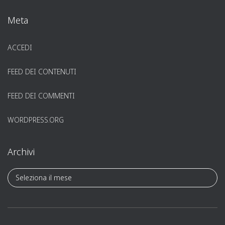
Meta
ACCEDI
FEED DEI CONTENUTI
FEED DEI COMMENTI
WORDPRESS.ORG
Archivi
A
r
c
h
i