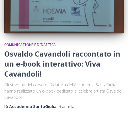
COMUNICAZIONE E DIDATTICA
Osvaldo Cavandoli raccontato in
un e-book interattivo: Viva
Cavandoli!
Gli studenti del corso di Didattica dell’Accademia SantaGiulia
hanno realizzato un e-book dedicato al celebre artista Osvaldo
Cavandoli.
Di
Accademia SantaGiulia
,
9 anni
fa