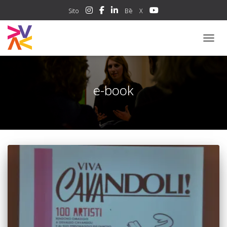
Sito
Bē
X
NAVIG
e-book