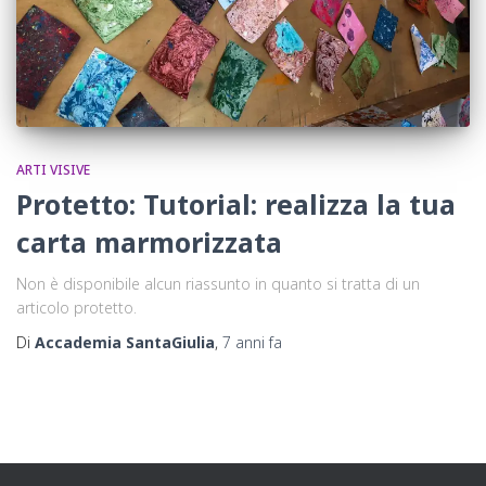
ARTI VISIVE
Protetto: Tutorial: realizza la tua
carta marmorizzata
Non è disponibile alcun riassunto in quanto si tratta di un
articolo protetto.
Di
Accademia SantaGiulia
,
7 anni
fa