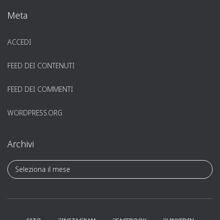
Meta
ACCEDI
FEED DEI CONTENUTI
FEED DEI COMMENTI
WORDPRESS.ORG
Archivi
A
r
c
h
i
v